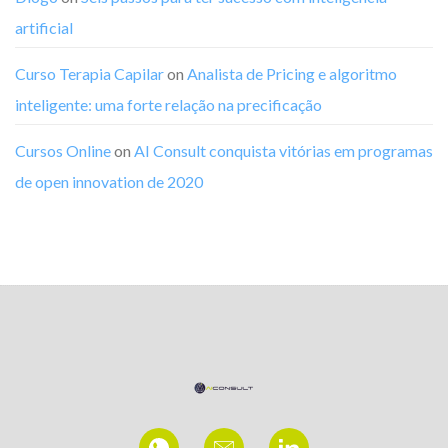
artificial
Curso Terapia Capilar
on
Analista de Pricing e algoritmo
inteligente: uma forte relação na precificação
Cursos Online
on
AI Consult conquista vitórias em programas
de open innovation de 2020