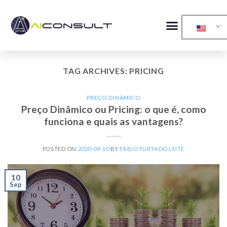
TAG ARCHIVES:
PRICING
PREÇO DINÂMICO
Preço Dinâmico ou Pricing: o que é, como
funciona e quais as vantagens?
POSTED ON
2020-09-10
BY
FÁBIO FURTADO LEITE
10
Sep